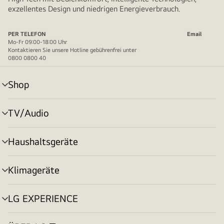
exzellentes Design und niedrigen Energieverbrauch.
PER TELEFON
Email
Mo-Fr 09:00-18:00 Uhr
Kontaktieren Sie unsere Hotline gebührenfrei unter
0800 0800 40
Shop
Menü
umschalten
TV/Audio
Menü
umschalten
Haushaltsgeräte
Menü
umschalten
Klimageräte
Menü
umschalten
LG EXPERIENCE
Menü
umschalten