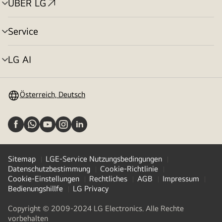
ÜBER LG
Menü
umschalten
Service
Menü
umschalten
LG AI
Menü
umschalten
Österreich, Deutsch
Sitemap
LGE-Service Nutzungsbedingungen
Datenschutzbestimmung
Cookie-Richtlinie
Cookie-Einstellungen
Rechtliches
AGB
Impressum
Bedienungshillfe
LG Privacy
Copyright © 2009-2024 LG Electronics. Alle Rechte
vorbehalten