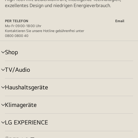
exzellentes Design und niedrigen Energieverbrauch.
PER TELEFON
Email
Mo-Fr 09:00-18:00 Uhr
Kontaktieren Sie unsere Hotline gebührenfrei unter
0800 0800 40
Shop
Menü
umschalten
TV/Audio
Menü
umschalten
Haushaltsgeräte
Menü
umschalten
Klimageräte
Menü
umschalten
LG EXPERIENCE
Menü
umschalten