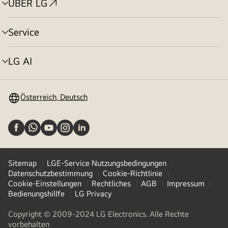
ÜBER LG
Menü
umschalten
Service
Menü
umschalten
LG AI
Menü
umschalten
Österreich, Deutsch
Sitemap
LGE-Service Nutzungsbedingungen
Datenschutzbestimmung
Cookie-Richtlinie
Cookie-Einstellungen
Rechtliches
AGB
Impressum
Bedienungshillfe
LG Privacy
Copyright © 2009-2024 LG Electronics. Alle Rechte
vorbehalten