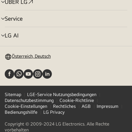
ÜBER LG
Menü
umschalten
Service
Menü
umschalten
LG AI
Menü
umschalten
Österreich, Deutsch
Sitemap
LGE-Service Nutzungsbedingungen
Datenschutzbestimmung
Cookie-Richtlinie
Cookie-Einstellungen
Rechtliches
AGB
Impressum
Bedienungshillfe
LG Privacy
Copyright © 2009-2024 LG Electronics. Alle Rechte
vorbehalten