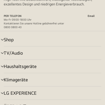
exzellentes Design und niedrigen Energieverbrauch.
PER TELEFON
Email
Mo-Fr 09:00-18:00 Uhr
Kontaktieren Sie unsere Hotline gebührenfrei unter
0800 0800 40
Shop
Menü
umschalten
TV/Audio
Menü
umschalten
Haushaltsgeräte
Menü
umschalten
Klimageräte
Menü
umschalten
LG EXPERIENCE
Menü
umschalten