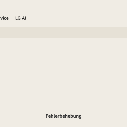
rvice
LG AI
Fehlerbehebung