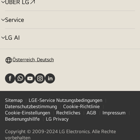
ÜBER LG
Menü
umschalten
Service
Menü
umschalten
LG AI
Menü
umschalten
Österreich, Deutsch
Sitemap
LGE-Service Nutzungsbedingungen
Datenschutzbestimmung
Cookie-Richtlinie
Cookie-Einstellungen
Rechtliches
AGB
Impressum
Bedienungshillfe
LG Privacy
Copyright © 2009-2024 LG Electronics. Alle Rechte
vorbehalten