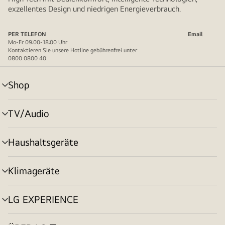
exzellentes Design und niedrigen Energieverbrauch.
PER TELEFON
Email
Mo-Fr 09:00-18:00 Uhr
Kontaktieren Sie unsere Hotline gebührenfrei unter
0800 0800 40
Shop
Menü
umschalten
TV/Audio
Menü
umschalten
Haushaltsgeräte
Menü
umschalten
Klimageräte
Menü
umschalten
LG EXPERIENCE
Menü
umschalten