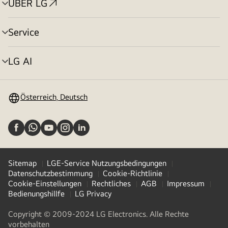
ÜBER LG
Menü
umschalten
Service
Menü
umschalten
LG AI
Menü
umschalten
Österreich, Deutsch
Sitemap
LGE-Service Nutzungsbedingungen
Datenschutzbestimmung
Cookie-Richtlinie
Cookie-Einstellungen
Rechtliches
AGB
Impressum
Bedienungshillfe
LG Privacy
Copyright © 2009-2024 LG Electronics. Alle Rechte
vorbehalten