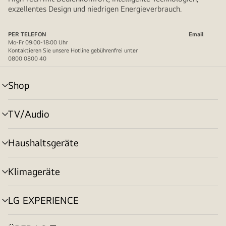
exzellentes Design und niedrigen Energieverbrauch.
PER TELEFON
Email
Mo-Fr 09:00-18:00 Uhr
Kontaktieren Sie unsere Hotline gebührenfrei unter
0800 0800 40
Shop
Menü
umschalten
TV/Audio
Menü
umschalten
Haushaltsgeräte
Menü
umschalten
Klimageräte
Menü
umschalten
LG EXPERIENCE
Menü
umschalten