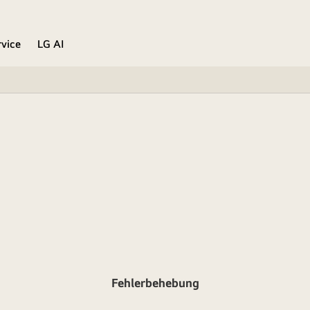
rvice
LG AI
Fehlerbehebung