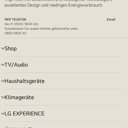
exzellentes Design und niedrigen Energieverbrauch.
PER TELEFON
Email
Mo-Fr 09:00-18:00 Uhr
Kontaktieren Sie unsere Hotline gebührenfrei unter
0800 0800 40
Shop
Menü
umschalten
TV/Audio
Menü
umschalten
Haushaltsgeräte
Menü
umschalten
Klimageräte
Menü
umschalten
LG EXPERIENCE
Menü
umschalten