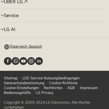
ÜBER LG
Menü
umschalten
Service
Menü
umschalten
LG AI
Menü
umschalten
Österreich, Deutsch
Sitemap
LGE-Service Nutzungsbedingungen
Datenschutzbestimmung
Cookie-Richtlinie
Cookie-Einstellungen
Rechtliches
AGB
Impressum
Bedienungshillfe
LG Privacy
Copyright © 2009-2024 LG Electronics. Alle Rechte
vorbehalten