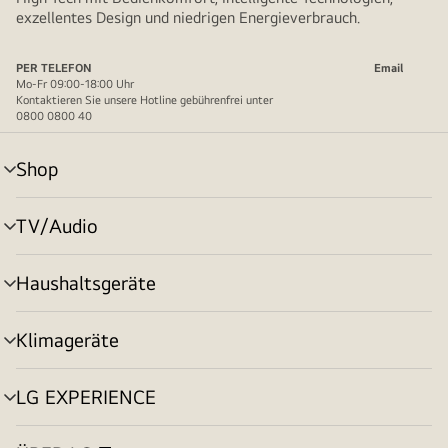
exzellentes Design und niedrigen Energieverbrauch.
PER TELEFON
Email
Mo-Fr 09:00-18:00 Uhr
Kontaktieren Sie unsere Hotline gebührenfrei unter
0800 0800 40
Shop
Menü
umschalten
TV/Audio
Menü
umschalten
Haushaltsgeräte
Menü
umschalten
Klimageräte
Menü
umschalten
LG EXPERIENCE
Menü
umschalten