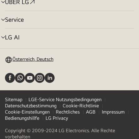
ÜBER LG
Menü
umschalten
Service
Menü
umschalten
LG AI
Menü
umschalten
Österreich, Deutsch
Sitemap
LGE-Service Nutzungsbedingungen
Datenschutzbestimmung
Cookie-Richtlinie
Cookie-Einstellungen
Rechtliches
AGB
Impressum
Bedienungshillfe
LG Privacy
Copyright © 2009-2024 LG Electronics. Alle Rechte
vorbehalten