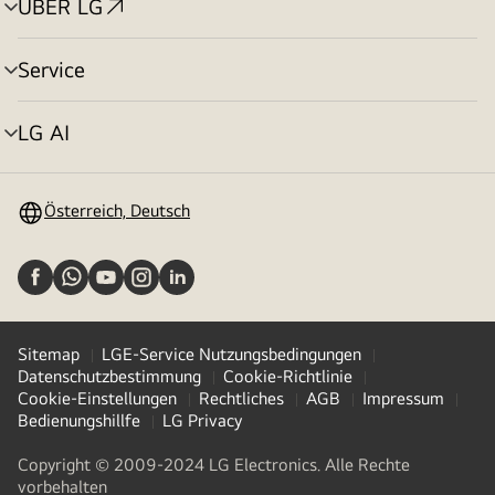
ÜBER LG
Menü
umschalten
Service
Menü
umschalten
LG AI
Menü
umschalten
Österreich, Deutsch
Sitemap
LGE-Service Nutzungsbedingungen
Datenschutzbestimmung
Cookie-Richtlinie
Cookie-Einstellungen
Rechtliches
AGB
Impressum
Bedienungshillfe
LG Privacy
Copyright © 2009-2024 LG Electronics. Alle Rechte
vorbehalten