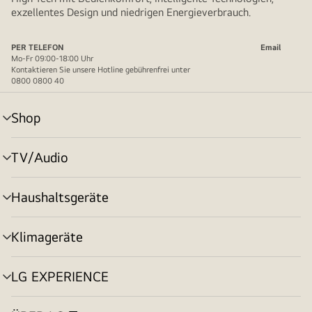
exzellentes Design und niedrigen Energieverbrauch.
PER TELEFON
Email
Mo-Fr 09:00-18:00 Uhr
Kontaktieren Sie unsere Hotline gebührenfrei unter
0800 0800 40
Shop
Menü
umschalten
TV/Audio
Menü
umschalten
Haushaltsgeräte
Menü
umschalten
Klimageräte
Menü
umschalten
LG EXPERIENCE
Menü
umschalten