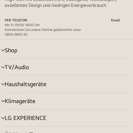
exzellentes Design und niedrigen Energieverbrauch.
PER TELEFON
Email
Mo-Fr 09:00-18:00 Uhr
Kontaktieren Sie unsere Hotline gebührenfrei unter
0800 0800 40
Shop
Menü
umschalten
TV/Audio
Menü
umschalten
Haushaltsgeräte
Menü
umschalten
Klimageräte
Menü
umschalten
LG EXPERIENCE
Menü
umschalten