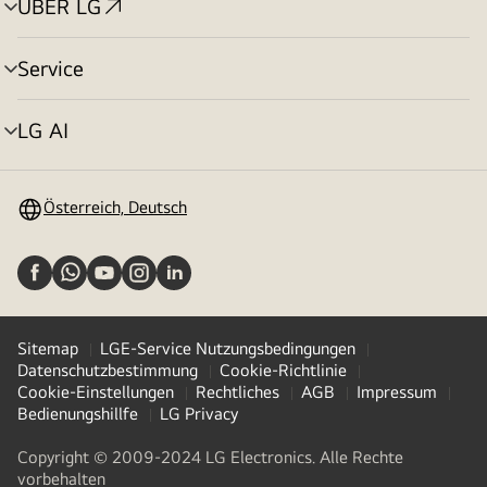
ÜBER LG
Menü
umschalten
Service
Menü
umschalten
LG AI
Menü
umschalten
Österreich, Deutsch
Sitemap
LGE-Service Nutzungsbedingungen
Datenschutzbestimmung
Cookie-Richtlinie
Cookie-Einstellungen
Rechtliches
AGB
Impressum
Bedienungshillfe
LG Privacy
Copyright © 2009-2024 LG Electronics. Alle Rechte
vorbehalten