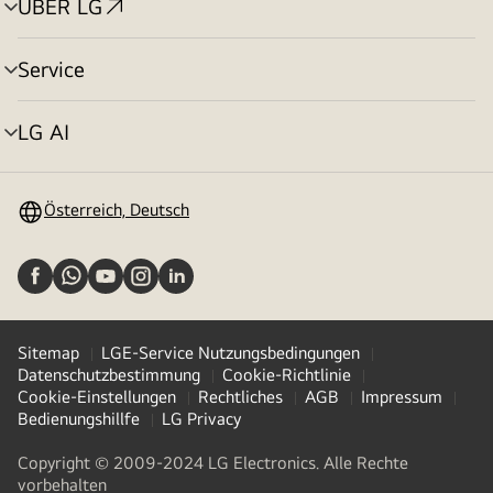
ÜBER LG
Menü
umschalten
Service
Menü
umschalten
LG AI
Menü
umschalten
Österreich, Deutsch
Sitemap
LGE-Service Nutzungsbedingungen
Datenschutzbestimmung
Cookie-Richtlinie
Cookie-Einstellungen
Rechtliches
AGB
Impressum
Bedienungshillfe
LG Privacy
Copyright © 2009-2024 LG Electronics. Alle Rechte
vorbehalten