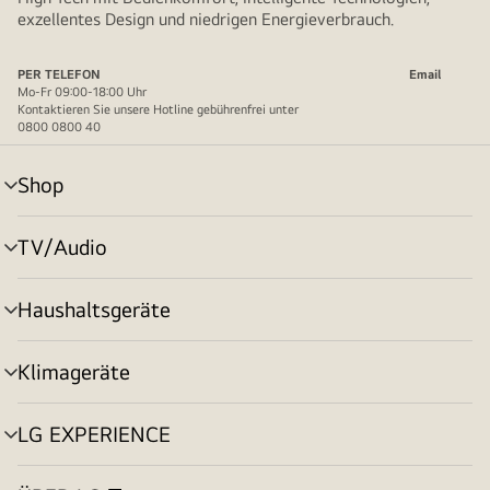
exzellentes Design und niedrigen Energieverbrauch.
PER TELEFON
Email
Mo-Fr 09:00-18:00 Uhr
Kontaktieren Sie unsere Hotline gebührenfrei unter
0800 0800 40
Shop
Menü
umschalten
TV/Audio
Menü
umschalten
Haushaltsgeräte
Menü
umschalten
Klimageräte
Menü
umschalten
LG EXPERIENCE
Menü
umschalten