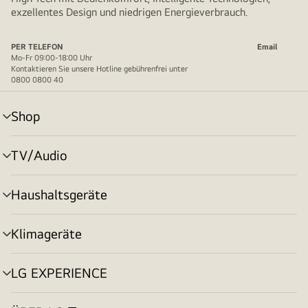
exzellentes Design und niedrigen Energieverbrauch.
PER TELEFON
Email
Mo-Fr 09:00-18:00 Uhr
Kontaktieren Sie unsere Hotline gebührenfrei unter
0800 0800 40
Shop
Menü
umschalten
TV/Audio
Menü
umschalten
Haushaltsgeräte
Menü
umschalten
Klimageräte
Menü
umschalten
LG EXPERIENCE
Menü
umschalten