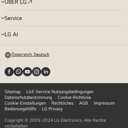
ÜBER LG
Menü
umschalten
Service
Menü
umschalten
LG AI
Menü
umschalten
Österreich, Deutsch
Sitemap
LGE-Service Nutzungsbedingungen
Datenschutzbestimmung
Cookie-Richtlinie
Cookie-Einstellungen
Rechtliches
AGB
Impressum
Bedienungshillfe
LG Privacy
Copyright © 2009-2024 LG Electronics. Alle Rechte
vorbehalten