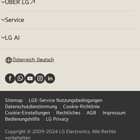
ÜBER LG
Menü
umschalten
Service
Menü
umschalten
LG AI
Menü
umschalten
Österreich, Deutsch
Sitemap
LGE-Service Nutzungsbedingungen
Datenschutzbestimmung
Cookie-Richtlinie
Cookie-Einstellungen
Rechtliches
AGB
Impressum
Bedienungshillfe
LG Privacy
Copyright © 2009-2024 LG Electronics. Alle Rechte
vorbehalten