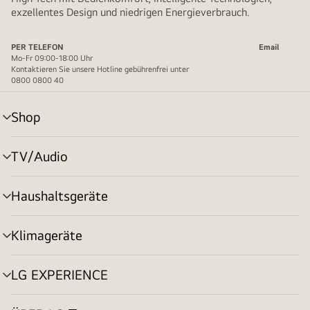
exzellentes Design und niedrigen Energieverbrauch.
PER TELEFON
Email
Mo-Fr 09:00-18:00 Uhr
Kontaktieren Sie unsere Hotline gebührenfrei unter
0800 0800 40
Shop
Menü
umschalten
TV/Audio
Menü
umschalten
Haushaltsgeräte
Menü
umschalten
Klimageräte
Menü
umschalten
LG EXPERIENCE
Menü
umschalten