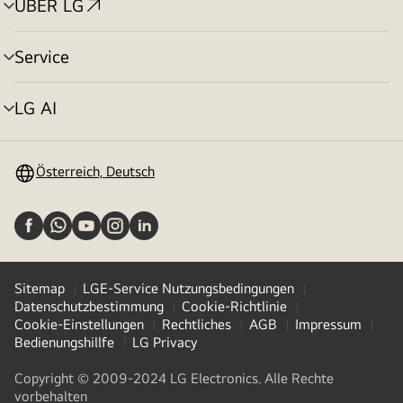
ÜBER LG
Menü
umschalten
Service
Menü
umschalten
LG AI
Menü
umschalten
Österreich, Deutsch
Sitemap
LGE-Service Nutzungsbedingungen
Datenschutzbestimmung
Cookie-Richtlinie
Cookie-Einstellungen
Rechtliches
AGB
Impressum
Bedienungshillfe
LG Privacy
Copyright © 2009-2024 LG Electronics. Alle Rechte
vorbehalten