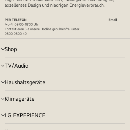
exzellentes Design und niedrigen Energieverbrauch.
PER TELEFON
Email
Mo-Fr 09:00-18:00 Uhr
Kontaktieren Sie unsere Hotline gebührenfrei unter
0800 0800 40
Shop
Menü
umschalten
TV/Audio
Menü
umschalten
Haushaltsgeräte
Menü
umschalten
Klimageräte
Menü
umschalten
LG EXPERIENCE
Menü
umschalten