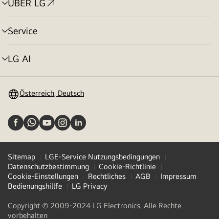
ÜBER LG
Menü
umschalten
Service
Menü
umschalten
LG AI
Menü
umschalten
Österreich, Deutsch
Sitemap
LGE-Service Nutzungsbedingungen
Datenschutzbestimmung
Cookie-Richtlinie
Cookie-Einstellungen
Rechtliches
AGB
Impressum
Bedienungshillfe
LG Privacy
Copyright © 2009-2024 LG Electronics. Alle Rechte
vorbehalten