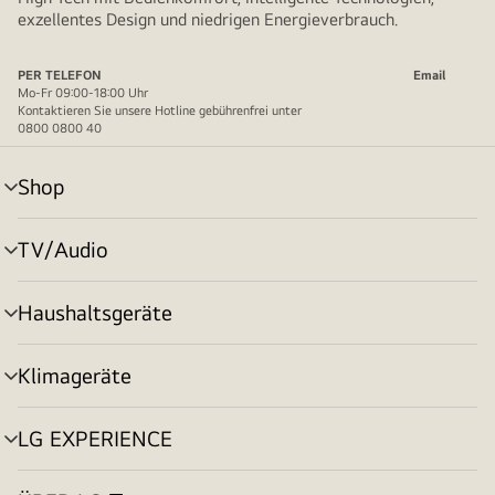
exzellentes Design und niedrigen Energieverbrauch.
PER TELEFON
Email
Mo-Fr 09:00-18:00 Uhr
Kontaktieren Sie unsere Hotline gebührenfrei unter
0800 0800 40
Shop
Menü
umschalten
TV/Audio
Menü
umschalten
Haushaltsgeräte
Menü
umschalten
Klimageräte
Menü
umschalten
LG EXPERIENCE
Menü
umschalten