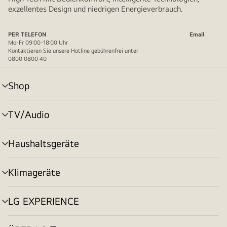
exzellentes Design und niedrigen Energieverbrauch.
PER TELEFON
Email
Mo-Fr 09:00-18:00 Uhr
Kontaktieren Sie unsere Hotline gebührenfrei unter
0800 0800 40
Shop
Menü
umschalten
TV/Audio
Menü
umschalten
Haushaltsgeräte
Menü
umschalten
Klimageräte
Menü
umschalten
LG EXPERIENCE
Menü
umschalten