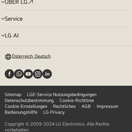
ÜBER LG
Menü
umschalten
Service
Menü
umschalten
LG AI
Menü
umschalten
Österreich, Deutsch
Sitemap
LGE-Service Nutzungsbedingungen
Datenschutzbestimmung
Cookie-Richtlinie
Cookie-Einstellungen
Rechtliches
AGB
Impressum
Bedienungshillfe
LG Privacy
Copyright © 2009-2024 LG Electronics. Alle Rechte
vorbehalten