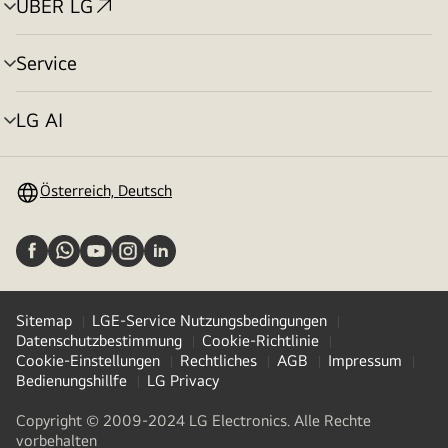
ÜBER LG
Menü
umschalten
Service
Menü
umschalten
LG AI
Menü
umschalten
Österreich, Deutsch
Sitemap
LGE-Service Nutzungsbedingungen
Datenschutzbestimmung
Cookie-Richtlinie
Cookie-Einstellungen
Rechtliches
AGB
Impressum
Bedienungshillfe
LG Privacy
Copyright © 2009-2024 LG Electronics. Alle Rechte
vorbehalten