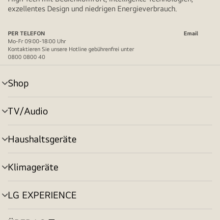
exzellentes Design und niedrigen Energieverbrauch.
PER TELEFON
Email
Mo-Fr 09:00-18:00 Uhr
Kontaktieren Sie unsere Hotline gebührenfrei unter
0800 0800 40
Shop
Menü
umschalten
TV/Audio
Menü
umschalten
Haushaltsgeräte
Menü
umschalten
Klimageräte
Menü
umschalten
LG EXPERIENCE
Menü
umschalten