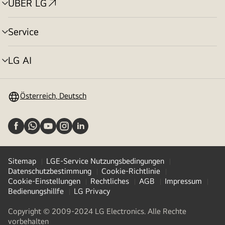
ÜBER LG
Menü
umschalten
Service
Menü
umschalten
LG AI
Menü
umschalten
Österreich, Deutsch
Sitemap
LGE-Service Nutzungsbedingungen
Datenschutzbestimmung
Cookie-Richtlinie
Cookie-Einstellungen
Rechtliches
AGB
Impressum
Bedienungshillfe
LG Privacy
Copyright © 2009-2024 LG Electronics. Alle Rechte
vorbehalten