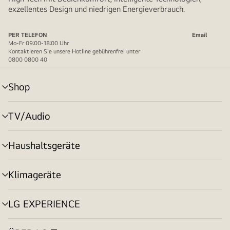
exzellentes Design und niedrigen Energieverbrauch.
PER TELEFON
Email
Mo-Fr 09:00-18:00 Uhr
Kontaktieren Sie unsere Hotline gebührenfrei unter
0800 0800 40
Shop
Menü
umschalten
TV/Audio
Menü
umschalten
Haushaltsgeräte
Menü
umschalten
Klimageräte
Menü
umschalten
LG EXPERIENCE
Menü
umschalten