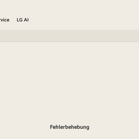
rvice
LG AI
Fehlerbehebung