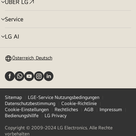
ÜBER LG
Menü
umschalten
Service
Menü
umschalten
LG AI
Menü
umschalten
Österreich, Deutsch
Sitemap
LGE-Service Nutzungsbedingungen
Datenschutzbestimmung
Cookie-Richtlinie
Cookie-Einstellungen
Rechtliches
AGB
Impressum
Bedienungshillfe
LG Privacy
Copyright © 2009-2024 LG Electronics. Alle Rechte
vorbehalten