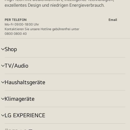
exzellentes Design und niedrigen Energieverbrauch.
PER TELEFON
Email
Mo-Fr 09:00-18:00 Uhr
Kontaktieren Sie unsere Hotline gebührenfrei unter
0800 0800 40
Shop
Menü
umschalten
TV/Audio
Menü
umschalten
Haushaltsgeräte
Menü
umschalten
Klimageräte
Menü
umschalten
LG EXPERIENCE
Menü
umschalten