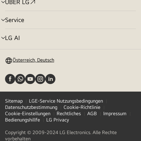
ÜBER LG
Menü
umschalten
Service
Menü
umschalten
LG AI
Menü
umschalten
Österreich, Deutsch
Sitemap
LGE-Service Nutzungsbedingungen
Datenschutzbestimmung
Cookie-Richtlinie
Cookie-Einstellungen
Rechtliches
AGB
Impressum
Bedienungshillfe
LG Privacy
Copyright © 2009-2024 LG Electronics. Alle Rechte
vorbehalten