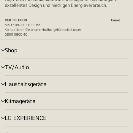
exzellentes Design und niedrigen Energieverbrauch.
PER TELEFON
Email
Mo-Fr 09:00-18:00 Uhr
Kontaktieren Sie unsere Hotline gebührenfrei unter
0800 0800 40
Shop
Menü
umschalten
TV/Audio
Menü
umschalten
Haushaltsgeräte
Menü
umschalten
Klimageräte
Menü
umschalten
LG EXPERIENCE
Menü
umschalten