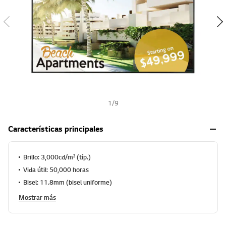
-
w
i
s
h
1
/
9
Características principales
Brillo: 3,000cd/m² (típ.)
Vida útil: 50,000 horas
Bisel: 11.8mm (bisel uniforme)
Mostrar más