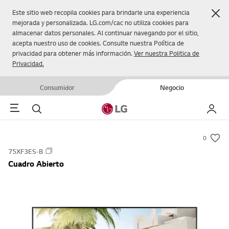
Cer
Este sitio web recopila cookies para brindarle una experiencia
mejorada y personalizada. LG.com/cac no utiliza cookies para
almacenar datos personales. Al continuar navegando por el sitio,
acepta nuestro uso de cookies. Consulte nuestra Política de
privacidad para obtener más información.
Ver nuestra Politica de
Privacidad.
Consumidor
Negocio
Menu
Buscar
Mi LG
0
s
75XF3ES-B
u
Cuadro Abierto
m
m
a
r
y