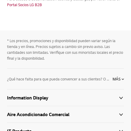
Portal Socios LG B2B
* Los precios, promociones y disponibilidad pueden variar según la
tienda y en línea. Precios sujetos a cambio sin previo aviso. Las
cantidades son limitadas. Verifique con sus minoristas locales el precio
final y la disponibilidad.
¿Qué hace falta para que pueda convencer a sus clientes? O mejor aún, ¿qué hace falta para convencer a la gente que ve sus mensajes? La respuesta es sencilla: los monitores comerciales de LG. Las imágenes que reproduzca en estas pantallas gozarán de una fidelidad sin comparación e impresionarán más a quienes lo ven. No importa si se usan para una presentación o en medio de la calle con motivos publicitarios; usted puede asegurar un impacto efectivo con esta tecnología de LG. Así que no espere más, acérquese a nuestra tecnología y disfrute de los beneficios para lograr una buena conexión con los espectadores.
MÁS
Information Display
Aire Acondicionado Comercial
IT Products