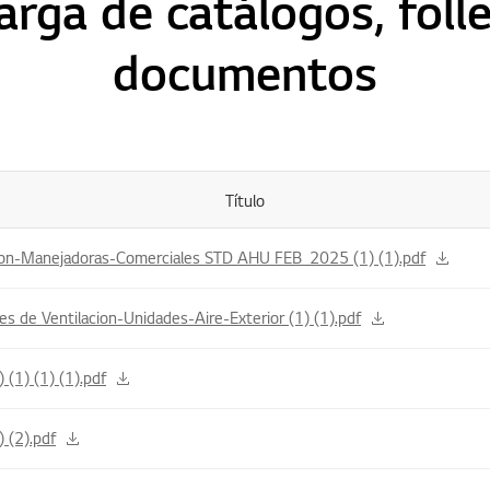
rga de catálogos, foll
documentos
Título
cion-Manejadoras-Comerciales STD AHU FEB_2025 (1) (1).pdf
de Ventilacion-Unidades-Aire-Exterior (1) (1).pdf
(1) (1) (1).pdf
 (2).pdf