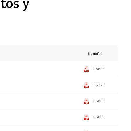
etos y
Tamaño
1,668K
5,637K
1,600K
1,600K