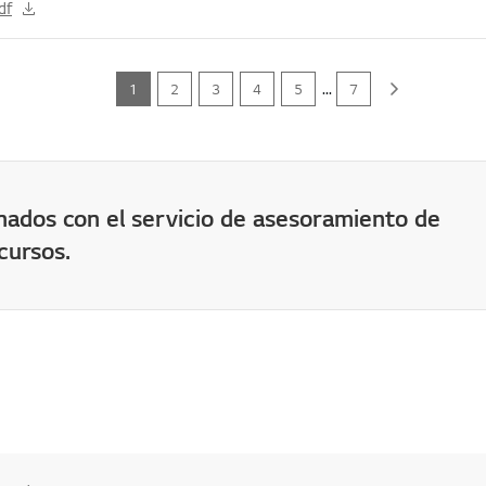
df
...
Next
1
2
3
4
5
7
nados con el servicio de asesoramiento de
cursos.