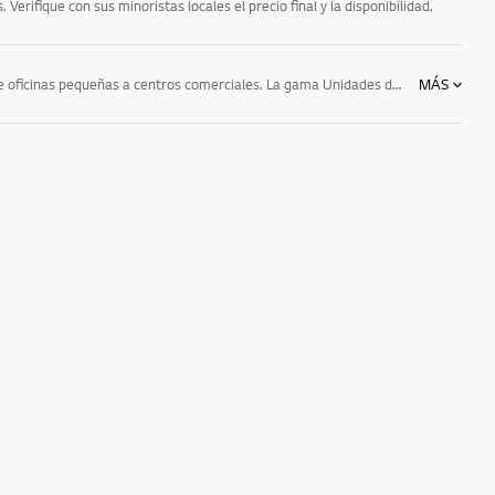
Verifique con sus minoristas locales el precio final y la disponibilidad.
LG cuenta con diferentes gamas de modelos de aires acondicionados que se adaptan a las necesidades de los distintos tipos de espacios de trabajo, desde oficinas pequeñas a centros comerciales. La gama Unidades de Interior de LG dispone de diferentes modelos especializados en eficiencia energética a la vez que proporcionan una climatización óptima con un mantenimiento sencillo. Obtenga ahora toda la información en la web y elija la instalación más personalizada para su negocio.
MÁS