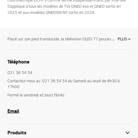
colorimétrique DCI-P3 comme vérifié indépendamment par Intertek.
S’applique à tous les modèles de TVs QNED evo et QNED sortis en
2025 et aux modèles QNED99/90 sortis en 2024.
Placé sur son pied translucide, la télévision OLED 77 pouces de LG, avec son cadre pratiquement imperceptible, s’harmonise avec élégance à tous les décors. Merveille d'ingénierie, il arbore un panneau arrière léger en fibre de carbone (plus durable que le plastique) et supporte mieux la chaleur que l’aluminium utilisé dans les téléviseurs traditionnels. LG propose des équipements lecteurs vidéos Blu-Ray et DVD, systèmes Home Cinéma, Téléviseurs... qui dépasseront vos attentes! Les téléviseurs LG OLED, TV ultra UHD et certains téléviseurs LED sont dotés des fonctions Smart TV, ils ont ainsi accès à une programmation étonnante en un seul clic de télécommande magic remote. Les couleurs plus profondes, plus richeset le contraste étonnant font de l'OLED une technologie incomparable. Vivez l'expérience du cinéma dans le confort de votre maison avec l'offre LG home entertainment.
PLUS
Téléphone
021 36 54 54
Contactez-nous au :021 36 54 54 du Samedi au Jeudi de 8h30 à
17h00
Fermé le vendredi et Jours fériés
Email
Produits