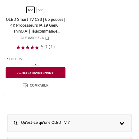
E
65"
55"
OLED Smart TV CS3 | 65 pouces |
4K Processeurs IA a9 Gen6 |
ThinQ AI | Télécommande
magique | HDR | webOS
OLED65CS3VA
5.0
(1)
OLED TV
Images et fonctionnalités avancées avec le processeur AI α9 4K Gen6
ACHETEZ MAINTENANT
Des visuels riches en détails avec un contraste infini
COMPARER
Q.
Qu’est-ce qu’une OLED TV ?