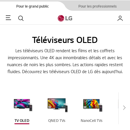
Pour le grand public
Pour les professionnels
Menu
Rechercher
Mon L
Téléviseurs OLED
Les téléviseurs OLED rendent les films et les coffrets
impressionnants. Une 4K aux innombrables détails et avec les
nuances de noirs les plus sombres. Les actions rapides restent
fluides. Découvrez les téléviseurs OLED de LG dès aujourd’hui.
Sc
TV OLED
QNED TVs
NanoCell TVs
TV U