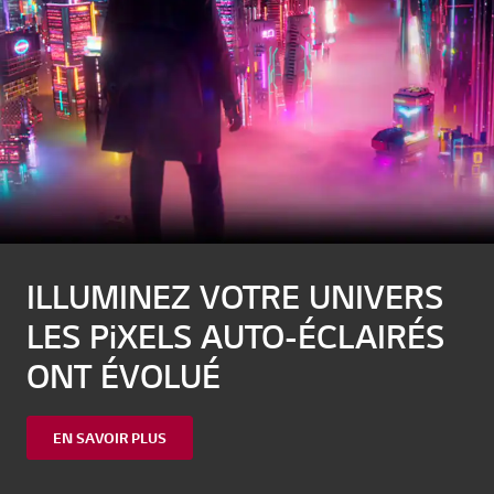
f
f
f
f
f
5
5
5
5
5
ILLUMINEZ VOTRE UNIVERS
LES PiXELS AUTO-ÉCLAIRÉS
ONT ÉVOLUÉ
EN SAVOIR PLUS