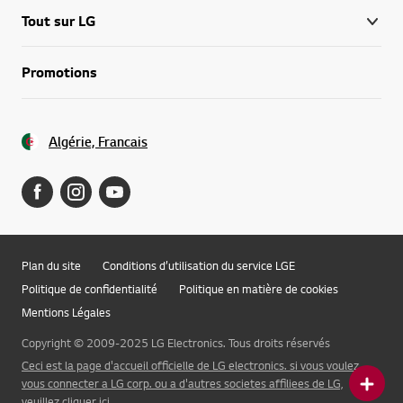
Tout sur LG
Promotions
Algérie, Francais
Plan du site
Conditions d’utilisation du service LGE
Politique de confidentialité
Politique en matière de cookies
Mentions Légales
Copyright © 2009-2025 LG Electronics. Tous droits réservés
Ceci est la page d'accueil officielle de LG electronics. si vous voulez
vous connecter a LG corp. ou a d'autres societes affiliees de LG,
veuillez cliquer ici