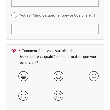
Autres (Merci de spécifier Srevice Query relatif)
Q2.
*
champs obligatoires
Comment êtes-vous satisfait de la
Disponibilité et qualité de l'information que vous
recherchez?
très bon
bon
normal
mauvais
très mauvais