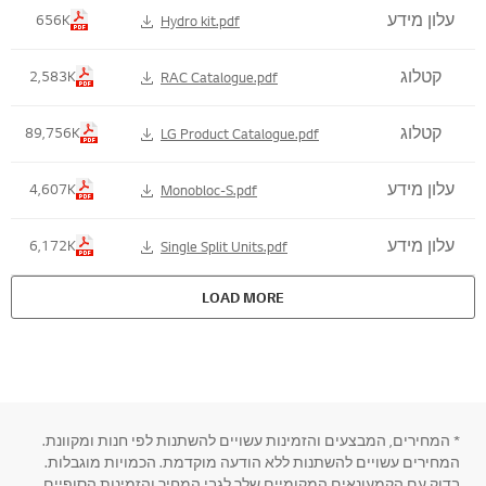
Title , Size Table List
עלון מידע
656K
Hydro kit.pdf
קטלוג
2,583K
RAC Catalogue.pdf
קטלוג
89,756K
LG Product Catalogue.pdf
עלון מידע
4,607K
Monobloc-S.pdf
עלון מידע
6,172K
Single Split Units.pdf
LOAD MORE
* המחירים, המבצעים והזמינות עשויים להשתנות לפי חנות ומקוונת.
המחירים עשויים להשתנות ללא הודעה מוקדמת. הכמויות מוגבלות.
בדוק עם הקמעונאים המקומיים שלך לגבי המחיר והזמינות הסופיים.