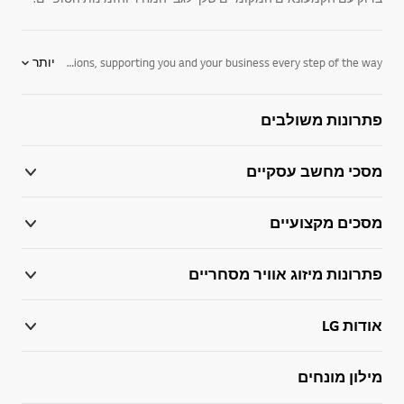
LG air conditioning provides optimized solutions for every sector and climate with a wide range of cutting-edge systems that bring exceptional heating, ventilation and air conditioning performance to buildings worldwide. Through our unmatched expertise and industry knowledge, we respond directly to the needs of businesses seeking digitalized and eco-conscious HVAC solutions. We are the partner your business has been looking for, and are well prepared to integrate our leading technology into your day-to-day operations, supporting you and your business every step of the way.
יותר
פתרונות משולבים
מסכי מחשב עסקיים
מסכים מקצועיים
פתרונות מיזוג אוויר מסחריים
אודות LG
מילון מונחים