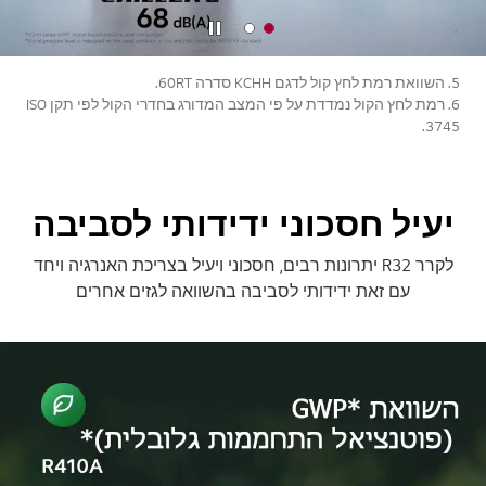
שה
תפסיק
ה
ויד
5. השוואת רמת לחץ קול לדגם KCHH סדרה 60RT.
או
6. רמת לחץ הקול נמדדת על פי המצב המדורג בחדרי הקול לפי תקן ISO
3745.
יעיל חסכוני ידידותי לסביבה
לקרר R32 יתרונות רבים, חסכוני ויעיל בצריכת האנרגיה ויחד
עם זאת ידידותי לסביבה בהשוואה לגזים אחרים