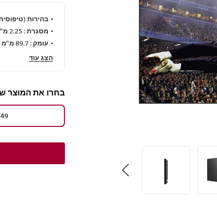
בהירות (טיפוסית): 500 (קנדלה/
מסגרת : 2.25 מ"מ (צד עליון/שמאל), 1.25 מ"מ (צד תחתון/ימין)
עומק : 89.7 מ"מ
הצג עוד
בחרו את המוצר שלכם 
49"