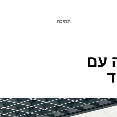
תמיכה
 עם
ד