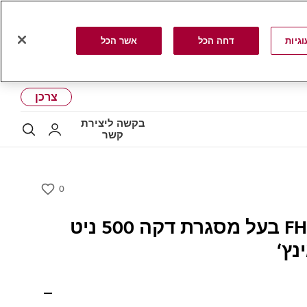
גיות
דחה הכל
אשר הכל
צרכן
בקשה ליצירת
LG שלי
לחפ
קשר
0
w
i
קיר וידאו FHD בעל מסגרת דקה 500 ניט
s
h