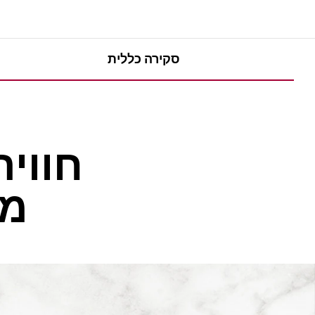
סקירה כללית
חווי
מס