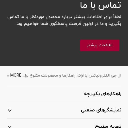
تماس با ما
لطفاً برای اطلاعات بیشتر درباره محصول موردنظر با ما تماس
بگیرید و ما در اولین فرصت پاسخگوی شما خواهیم بود.
اطلاعات بیشتر
ال جی الکترونیکس با ارائه راهکارها و محصولات متنوع برای هتل ها، رستوران ها، ادارات، فروشگاه ها و سایر کسب کارها سعی در ایجاد محیطی امن، راحت و زیبا دارد. زندگی امروز فراتر از داشتن آخرین مدل دستگاه‌های الکترونیکی است، زندگی تجربه‌ای‌ است از لمس فناوری‌ها در زمینه‌های گوناگون است. کیت گرمایی تامین آب داغ ساختمان با مولتی وی Hydro kit با امکاناتی شگفت انگیز جزئی از محصولات مرتبط با تهویه مطبوع از طریق سیستم های تولید آب گرم محسوب می شود. ال جی الکترونیکس محصولات خود را به گونه‌ای طراحی می‌کند تا با در نظر داشتن اصل مصرف بهینه انرژی بیشترین بازدهی، و همچنین در تعامل با محیط پیرامون کمترین تاثیر منفی را به همراه داشته باشد. ال جی ایران خود را متعهد می‌داند تا با بکار‌گیری آخرین فناوری‌های روز دنیا و جدیدترین امکانات، زندگی‌ راحتی را برای مشتریان خود به ارمغان آورد تا لحظات ناب را در آغوش بکشند.
MORE
راهکارهای یکپارچه
نمایشگرهای صنعتی
تهویه مطبوع