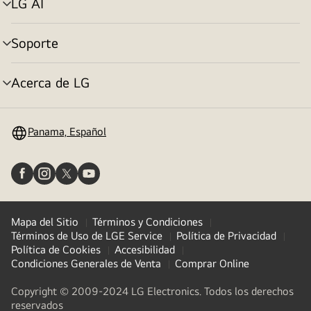
LG AI
Alternar
menú
Soporte
Alternar
menú
Acerca de LG
Alternar
menú
Panama, Español
Mapa del Sitio
Términos y Condiciones
Términos de Uso de LGE Service
Política de Privacidad
Política de Cookies
Accesibilidad
Condiciones Generales de Venta
Comprar Online
Copyright © 2009-2024 LG Electronics. Todos los derechos
reservados