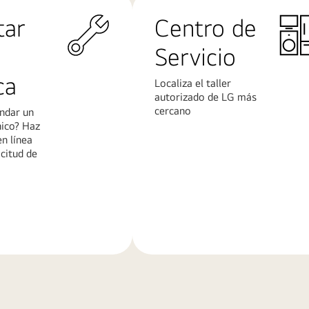
tar
Centro de
Servicio
ca
Localiza el taller
autorizado de LG más
cercano
ndar un
nico? Haz
en línea
icitud de
Más
n
información