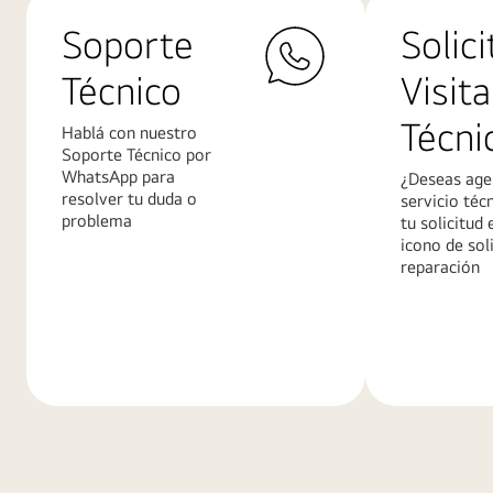
Soporte
Solici
Técnico
Visita
Técni
Hablá con nuestro
Soporte Técnico por
WhatsApp para
¿Deseas age
resolver tu duda o
servicio téc
problema
tu solicitud 
icono de sol
reparación
Más
Más
información
informació