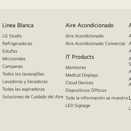
Línea Blanca
Aire Acondicionado
LG Studio
Aire Acondicionado
A
Refrigeradoras
Aire Acondicionado Comercial
A
Estufas
A
IT Products
Microondas
A
S
Campanas
Monitores
A
Todos los lavavajillas
Medical Displays
A
Lavadoras y Secadoras
Cloud Devices
A
Todas las aspiradoras
Dispositivos ÓPticos
Soluciones de Cuidado del Aire
Toda la información se muestra
LED Signage
L