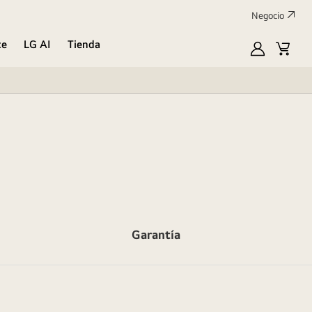
Negocio
te
LG AI
Tienda
Mi
Carrit
LG
de
compr
Garantía