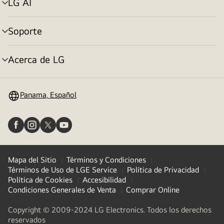
LG AI
Alternar
menú
Soporte
Alternar
menú
Acerca de LG
Alternar
menú
Panama, Español
Mapa del Sitio
Términos y Condiciones
Términos de Uso de LGE Service
Política de Privacidad
Política de Cookies
Accesibilidad
Condiciones Generales de Venta
Comprar Online
Copyright © 2009-2024 LG Electronics. Todos los derechos
reservados