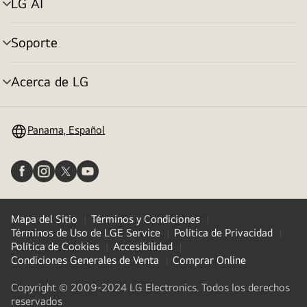
LG AI
Alternar
menú
Soporte
Alternar
menú
Acerca de LG
Alternar
menú
Panama, Español
Mapa del Sitio
Términos y Condiciones
Términos de Uso de LGE Service
Política de Privacidad
Política de Cookies
Accesibilidad
Condiciones Generales de Venta
Comprar Online
Copyright © 2009-2024 LG Electronics. Todos los derechos
reservados