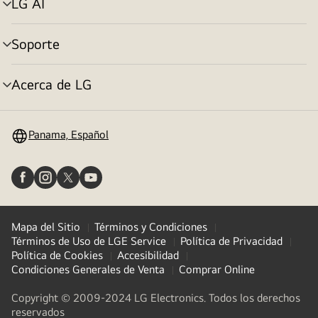
LG AI
Alternar
menú
Soporte
Alternar
menú
Acerca de LG
Alternar
menú
Panama, Español
Mapa del Sitio
Términos y Condiciones
Términos de Uso de LGE Service
Política de Privacidad
Política de Cookies
Accesibilidad
Condiciones Generales de Venta
Comprar Online
Copyright © 2009-2024 LG Electronics. Todos los derechos
reservados