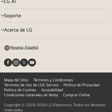
LG AI
Alternar
menú
Soporte
Alternar
menú
Acerca de LG
Alternar
menú
Panama, Español
Mapa del Sitio
Términos y Condiciones
Términos de Uso de LGE Service
Política de Privacidad
Política de Cookies
Accesibilidad
Condiciones Generales de Venta
Comprar Online
Copyright © 2009-2024 LG Electronics. Todos los derechos
reservados