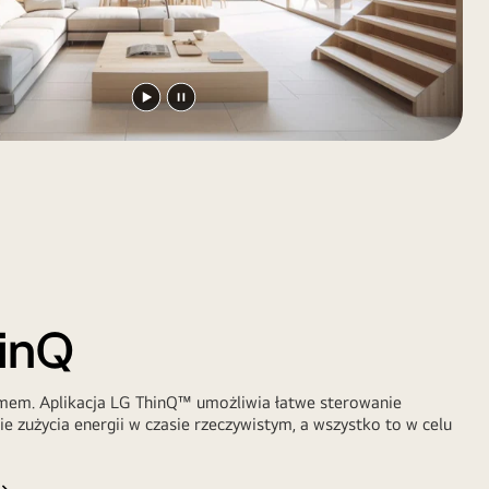
Odtwórz
Zatrzymaj
film
wideo
hinQ
mem. Aplikacja LG ThinQ™ umożliwia łatwe sterowanie
 zużycia energii w czasie rzeczywistym, a wszystko to w celu