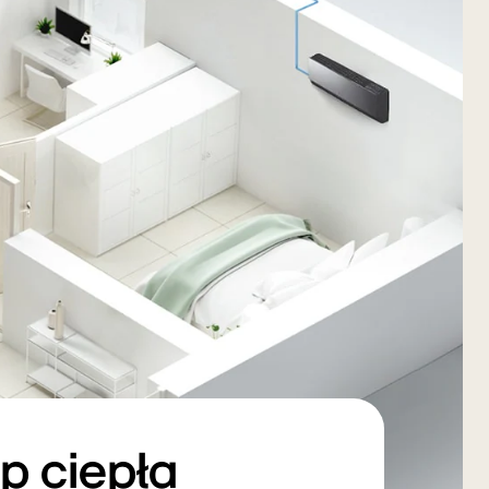
p ciepła