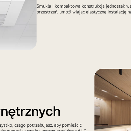
Smukła i kompaktowa konstrukcja jednostek we
przestrzeń, umożliwiając elastyczną instalację 
wnętrznych
zystko, czego potrzebujesz, aby pomieścić
 wkomponuj w swoje wnętrze produkty od LG.