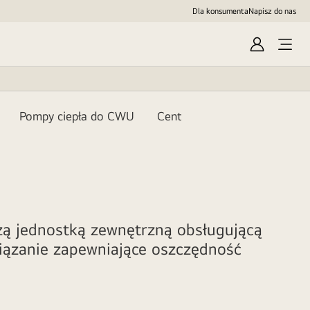
Dla konsumenta
Napisz do nas
Sign
In
Pompy ciepła do CWU
Centrale rekuperacyjne
ERV
czą jednostką zewnętrzną obsługującą
wiązanie zapewniające oszczędność