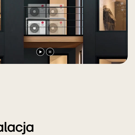
Odtwórz
Zatrzymaj
film
wideo
alacja