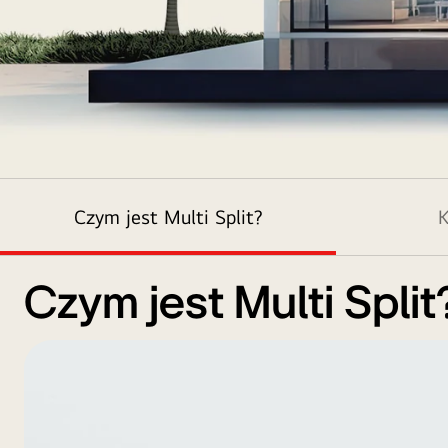
Dom
dwupiętrowy
Czym jest Multi Split?
K
pokazuje
cztery
jednostki
Czym jest Multi Split
wewnętrzne
LG
przez
okna,
z
widocznym