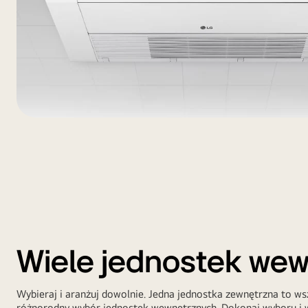
Wiele jednostek we
Wybieraj i aranżuj dowolnie. Jedna jednostka zewnętrzna to ws
różnorodny wybór jednostek wewnętrznych. Dokonaj wyboru i