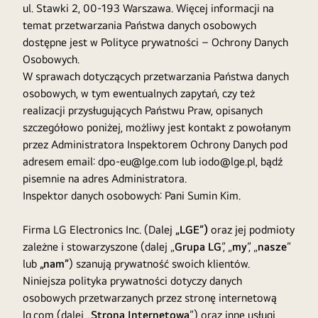
ul. Stawki 2, 00-193 Warszawa. Więcej informacji na
temat przetwarzania Państwa danych osobowych
dostępne jest w Polityce prywatności – Ochrony Danych
Osobowych.
W sprawach dotyczących przetwarzania Państwa danych
osobowych, w tym ewentualnych zapytań, czy też
realizacji przysługujących Państwu Praw, opisanych
szczegółowo poniżej, możliwy jest kontakt z powołanym
przez Administratora Inspektorem Ochrony Danych pod
adresem email: dpo-eu@lge.com lub iodo@lge.pl, bądź
pisemnie na adres Administratora.
Inspektor danych osobowych: Pani Sumin Kim.
Firma LG Electronics Inc. (Dalej
„LGE”)
oraz jej podmioty
zależne i stowarzyszone (dalej „
Grupa LG
”, „
my
”, „
nasze
”
lub
„nam”
) szanują prywatność swoich klientów.
Niniejsza polityka prywatności dotyczy danych
osobowych przetwarzanych przez stronę internetową
lg.com (dalej „
Strona Internetowa
”) oraz inne usługi