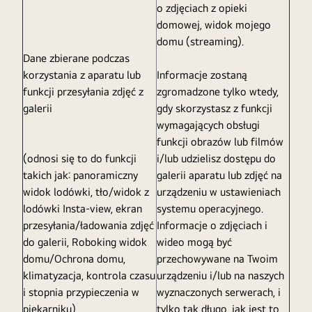
o zdjęciach z opieki
domowej, widok mojego
domu (streaming).
Dane zbierane podczas
korzystania z aparatu lub
Informacje zostaną
funkcji przesyłania zdjęć z
zgromadzone tylko wtedy,
galerii
gdy skorzystasz z funkcji
wymagających obsługi
funkcji obrazów lub filmów
(odnosi się to do funkcji
i/lub udzielisz dostępu do
takich jak: panoramiczny
galerii aparatu lub zdjęć na
widok lodówki, tło/widok z
urządzeniu w ustawieniach
lodówki Insta-view, ekran
systemu operacyjnego.
przesyłania/ładowania zdjęć
Informacje o zdjęciach i
do galerii, Roboking widok
wideo mogą być
domu/Ochrona domu,
przechowywane na Twoim
klimatyzacja, kontrola czasu
urządzeniu i/lub na naszych
i stopnia przypieczenia w
wyznaczonych serwerach, i
piekarniku)
tylko tak długo, jak jest to