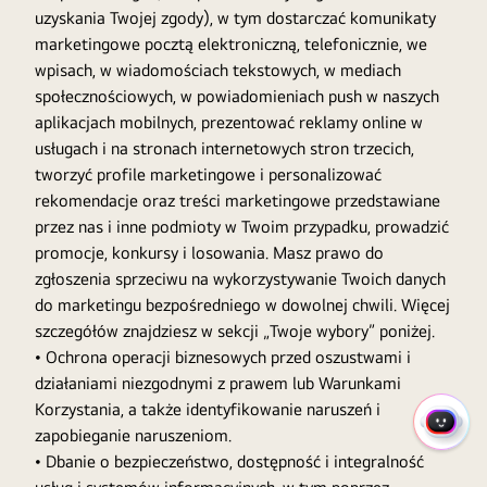
uzyskania Twojej zgody), w tym dostarczać komunikaty
marketingowe pocztą elektroniczną, telefonicznie, we
wpisach, w wiadomościach tekstowych, w mediach
społecznościowych, w powiadomieniach push w naszych
aplikacjach mobilnych, prezentować reklamy online w
usługach i na stronach internetowych stron trzecich,
tworzyć profile marketingowe i personalizować
rekomendacje oraz treści marketingowe przedstawiane
przez nas i inne podmioty w Twoim przypadku, prowadzić
promocje, konkursy i losowania. Masz prawo do
zgłoszenia sprzeciwu na wykorzystywanie Twoich danych
do marketingu bezpośredniego w dowolnej chwili. Więcej
szczegółów znajdziesz w sekcji „Twoje wybory” poniżej.
• Ochrona operacji biznesowych przed oszustwami i
działaniami niezgodnymi z prawem lub Warunkami
Korzystania, a także identyfikowanie naruszeń i
SZYBK
zapobieganie naruszeniom.
MENU
• Dbanie o bezpieczeństwo, dostępność i integralność