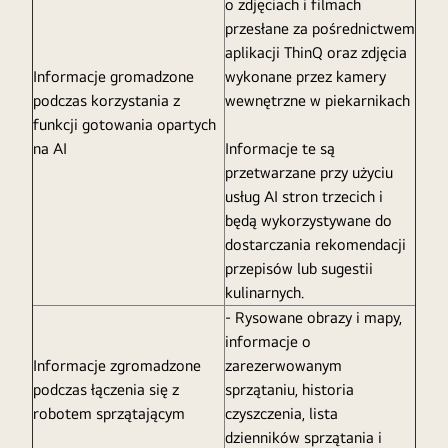
o zdjęciach i filmach
przesłane za pośrednictwem
aplikacji ThinQ oraz zdjęcia
Informacje gromadzone
wykonane przez kamery
podczas korzystania z
wewnętrzne w piekarnikach
funkcji gotowania opartych
na AI
Informacje te są
przetwarzane przy użyciu
usług AI stron trzecich i
będą wykorzystywane do
dostarczania rekomendacji
przepisów lub sugestii
kulinarnych.
- Rysowane obrazy i mapy,
informacje o
Informacje zgromadzone
zarezerwowanym
podczas łączenia się z
sprzątaniu, historia
robotem sprzątającym
czyszczenia, lista
dzienników sprzątania i