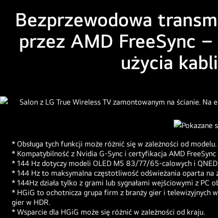
Bezprzewodowa transmis
przez AMD FreeSync – 
użycia kabl
* Obsługa tych funkcji może różnić się w zależności od modelu
* Kompatybilność z Nvidia G-Sync i certyfikacja AMD FreeSync o
* 144 Hz dotyczy modeli OLED M5 83/77/65-calowych i QNE
* 144 Hz to maksymalna częstotliwość odświeżania oparta na 
* 144Hz działa tylko z grami lub sygnałami wejściowymi z PC 
* HGiG to ochotnicza grupa firm z branży gier i telewizyjnych 
gier w HDR.
* Wsparcie dla HGiG może się różnić w zależności od kraju.