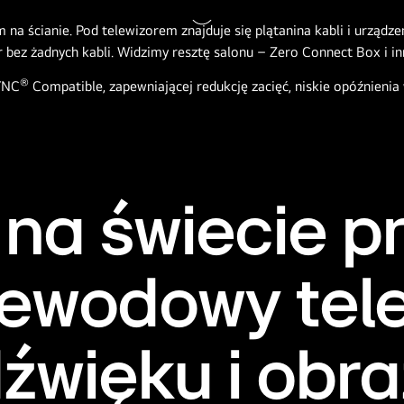
Zatrzymaj
wideo
®
YNC
Compatible, zapewniającej redukcję zacięć, niskie opóźnienia
 na świecie p
ewodowy tele
źwięku i obr