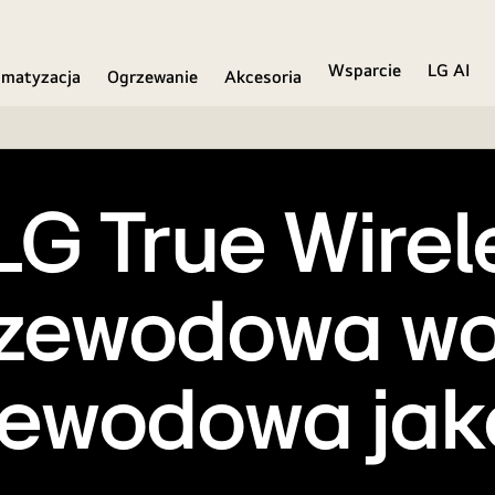
Wsparcie
LG AI
imatyzacja
Ogrzewanie
Akcesoria
LG True Wire
zewodowa wo
zewodowa jak