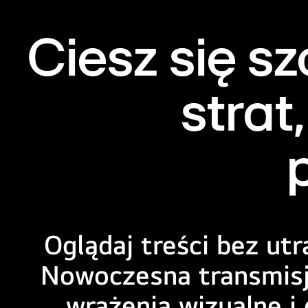
Ciesz się 
strat
Oglądaj treści bez utr
Nowoczesna transmisja
wrażenia wizualne 