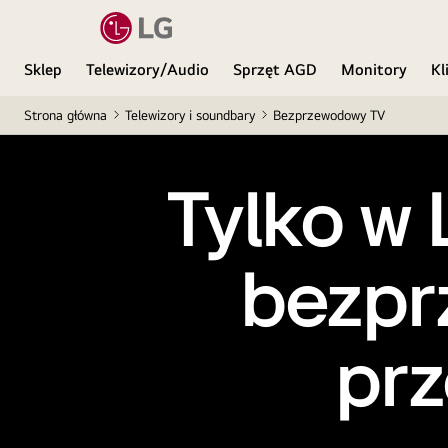
Sklep
Telewizory/Audio
Sprzęt AGD
Monitory
Kl
Strona główna
Telewizory i soundbary
Bezprzewodowy TV
Tylko w 
bezpr
pr