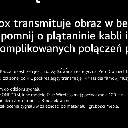
x transmituje obraz w bez
omnij o plątaninie kabli i
skomplikowanych połączeń
Zatrzymaj
wideo
m do odbioru sygnału.
 QNED9M. Inne modele True Wireless mają odświeżanie 120 Hz.
modułem Zero Connect Box a ekranem.
łócenia sygnału w zależności od materiału i grubości mebla.