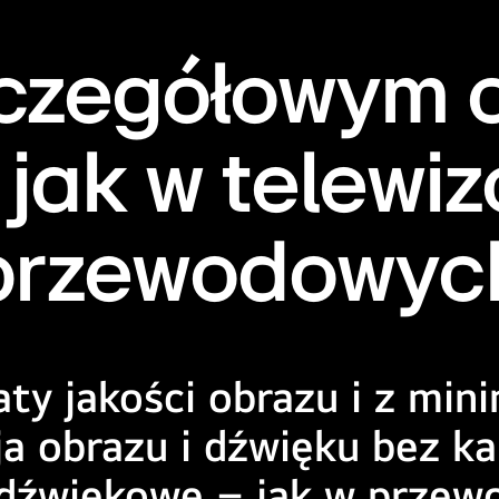
szczegółowym 
, jak w telewi
przewodowyc
aty jakości obrazu i z mi
 obrazu i dźwięku bez ka
i dźwiękowe – jak w przew