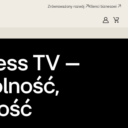
Zrównoważony rozwój
Klienci biznesowi
MyLG
Koszy
less TV –
lność,
ość