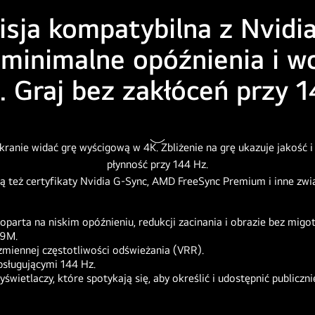
ja kompatybilna z Nvidia
minimalne opóźnienia i wc
i. Graj bez zakłóceń przy 
Zatrzymaj
wideo
.
parta na niskim opóźnieniu, redukcji zacinania i obrazie bez migot
D9M.
zmiennej częstotliwości odświeżania (VRR).
obsługującymi 144 Hz.
wyświetlaczy, które spotykają się, aby określić i udostępnić publ