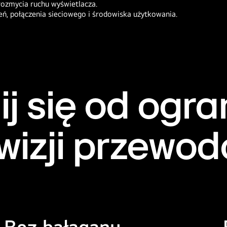
rozmycia ruchu wyświetlacza.
eń, połączenia sieciowego i środowiska użytkowania.
ij się od ogra
wizji przewo
Bez bałaganu