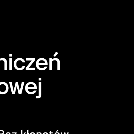
niczeń
dowej
Bez kłopotów