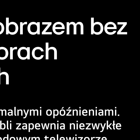
obrazem bez
zorach
h
nimalnymi opóźnieniami.
bli zapewnia niezwykłe
odowym telewizorze.