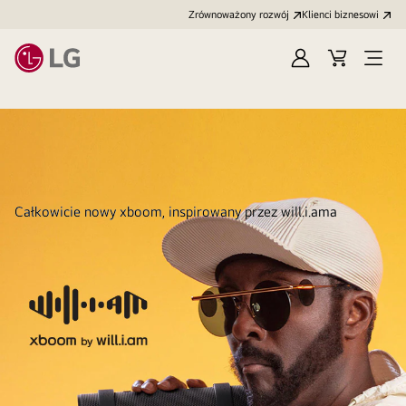
Zrównoważony rozwój
Klienci biznesowi
Zaloguj
Koszyk
Otwó
się
menu
Całkowicie nowy xboom, inspirowany przez will.i.ama