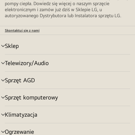
pompy ciepła. Dowiedz się więcej o naszym sprzęcie
elektronicznym i zamów już dziś w Sklepie LG, u
autoryzowanego Dystrybutora lub Instalatora sprzętu LG.
Skontaktuj się z nami
Sklep
Przełącznik
menu
Telewizory/Audio
Przełącznik
menu
Sprzęt AGD
Przełącznik
menu
Sprzęt komputerowy
Przełącznik
menu
Klimatyzacja
Przełącznik
menu
Ogrzewanie
Przełącznik