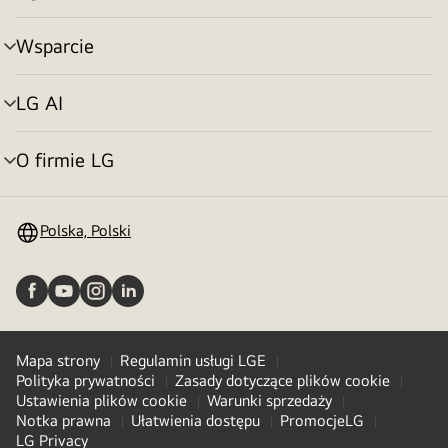
menu
Wsparcie
Przełącznik
menu
LG AI
Przełącznik
menu
O firmie LG
Przełącznik
menu
Polska, Polski
Mapa strony
Regulamin usługi LGE
Polityka prywatności
Zasady dotyczące plików cookie
Ustawienia plików cookie
Warunki sprzedaży
Notka prawna
Ułatwienia dostępu
PromocjeLG
LG Privacy