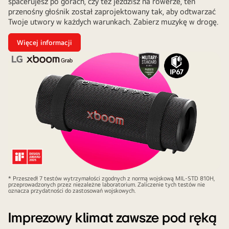
spacerujesz po górach, czy też jeździsz na rowerze, ten
przenośny głośnik został zaprojektowany tak, aby odtwarzać
Twoje utwory w każdych warunkach. Zabierz muzykę w drogę.
Więcej informacji
* Przeszedł 7 testów wytrzymałości zgodnych z normą wojskową MIL-STD 810H,
przeprowadzonych przez niezależne laboratorium. Zaliczenie tych testów nie
oznacza przydatności do zastosowań wojskowych.
Imprezowy klimat zawsze pod ręką