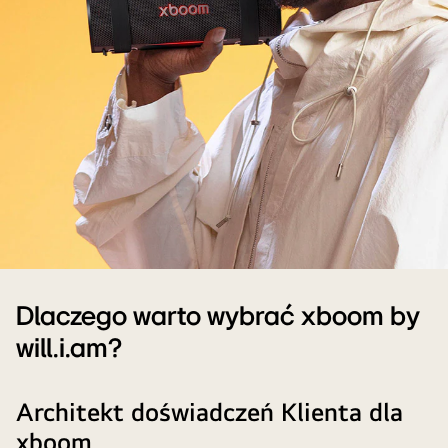
will.i.am
w
Dlaczego warto wybrać xboom by
białym
will.i.am?
stroju
trzyma
xboom
Architekt doświadczeń Klienta dla
Grab.
xboom