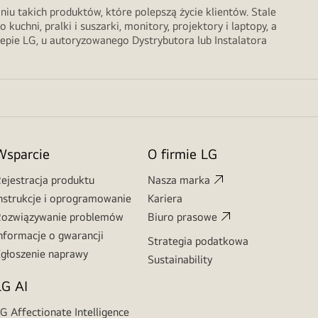
u takich produktów, które polepszą życie klientów. Stale
chni, pralki i suszarki, monitory, projektory i laptopy, a
lepie LG, u autoryzowanego Dystrybutora lub Instalatora
Wsparcie
O firmie LG
ejestracja produktu
Nasza marka
nstrukcje i oprogramowanie
Kariera
ozwiązywanie problemów
Biuro prasowe
nformacje o gwarancji
Strategia podatkowa
głoszenie naprawy
Sustainability
LG AI
G Affectionate Intelligence