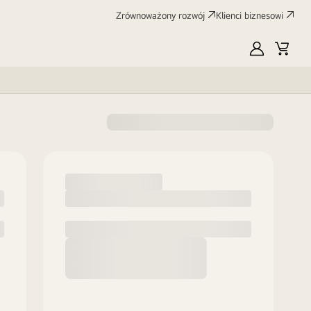
Zrównoważony rozwój
Klienci biznesowi
MyLG
Koszy