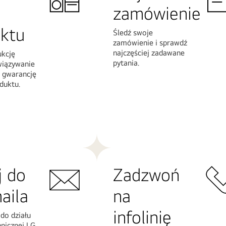
zamówienie
ktu
Śledź swoje
zamówienie i sprawdź
najczęściej zadawane
ukcję
pytania.
wiązywanie
 gwarancję
duktu.
Więcej
informacji
j do
Zadzwoń
aila
na
infolinię
 do działu
nicznej LG