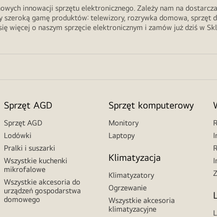
wych innowacji sprzętu elektronicznego. Zależy nam na dostarczani
 szeroką gamę produktów: telewizory, rozrywka domowa, sprzęt do ku
ię więcej o naszym sprzęcie elektronicznym i zamów już dziś w Sk
Sprzęt AGD
Sprzęt komputerowy
Sprzęt AGD
Monitory
R
Lodówki
Laptopy
I
Pralki i suszarki
R
Klimatyzacja
Wszystkie kuchenki
I
mikrofalowe
Z
Klimatyzatory
Wszystkie akcesoria do
Ogrzewanie
urządzeń gospodarstwa
domowego
Wszystkie akcesoria
klimatyzacyjne
L