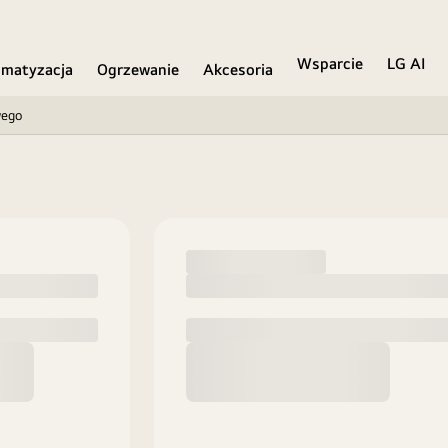
Wsparcie
LG AI
imatyzacja
Ogrzewanie
Akcesoria
wego