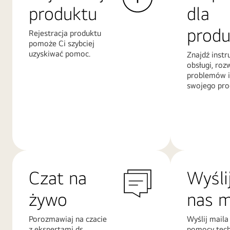
produktu
dla
produ
Rejestracja produktu
pomoże Ci szybciej
uzyskiwać pomoc.
Znajdź instr
obsługi, roz
problemów i
swojego pro
Więcej
Więcej
informacji
informacji
Czat na
Wyśli
żywo
nas m
Porozmawiaj na czacie
Wyślij maila
z ekspertami ds.
pomocy tech