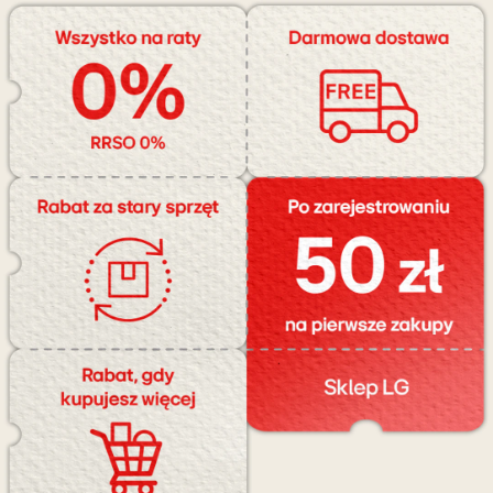
za
mniej