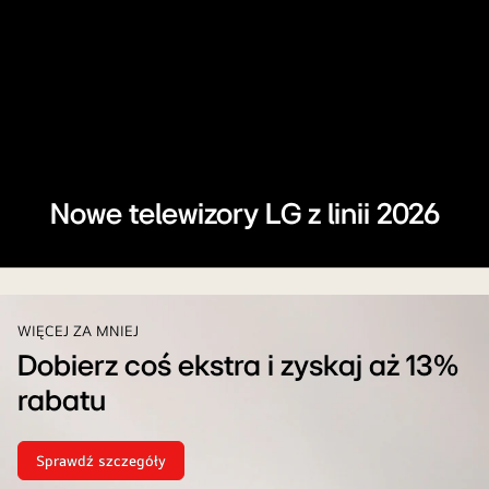
Nowe telewizory LG z linii 2026
Premiera
telewizorów
LG
WIĘCEJ ZA MNIEJ
Dobierz coś ekstra i zyskaj aż 13%
rabatu
Sprawdź szczegóły
Dobierz
coś