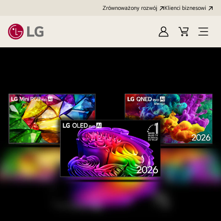
Zrównoważony rozwój
Klienci biznesowi
Zaloguj
Koszyk
Otwó
się
menu