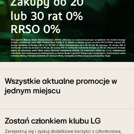
Zakupy
z
ratami
Wszystkie aktualne promocje w
0%
jednym miejscu
w
BNP
Paribas
Zostań członkiem klubu LG
Zarejestruj się i zyskuj dodatkowe korzyści z członkostwa,