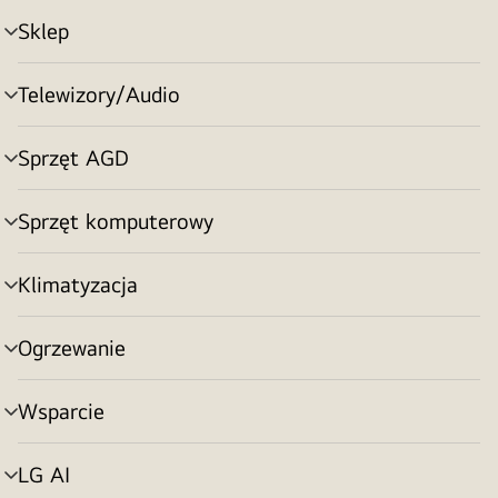
Sklep
Przełącznik
menu
Telewizory/Audio
Przełącznik
menu
Sprzęt AGD
Przełącznik
menu
Sprzęt komputerowy
Przełącznik
menu
Klimatyzacja
Przełącznik
menu
Ogrzewanie
Przełącznik
menu
Wsparcie
Przełącznik
menu
LG AI
Przełącznik