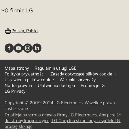
menu
O firmie LG
Przełącznik
menu
Polska, Polski
Mapa strony
Regulamin usługi LGE
Polityka prywatności
Zasady dotyczące plików cookie
Ustawienia plików cookie
Warunki sprzedaży
Notka prawna
Ułatwienia dostępu
PromocjeLG
LG Privacy
Copyright © 2009-2024 LG Electronics. Wszelkie prawa
zastrzeżone.
To oficjalna strona główna firmy LG Electronics. Aby przejść
do strony korporacyjnej LG Corp lub stron innych spółek LG,
(
opens
proszę kliknąć