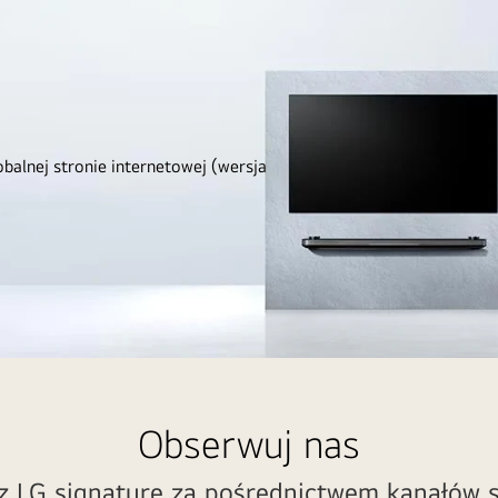
obalnej stronie internetowej (wersja
Obserwuj nas
z LG signature za pośrednictwem kanałów 