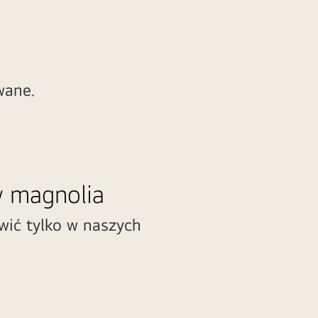
wane.
w magnolia
wić tylko w naszych