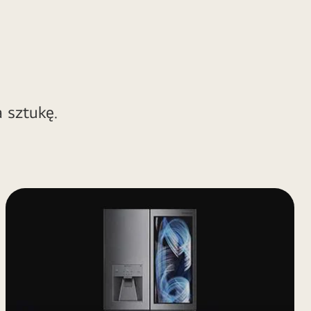
i
 sztukę.