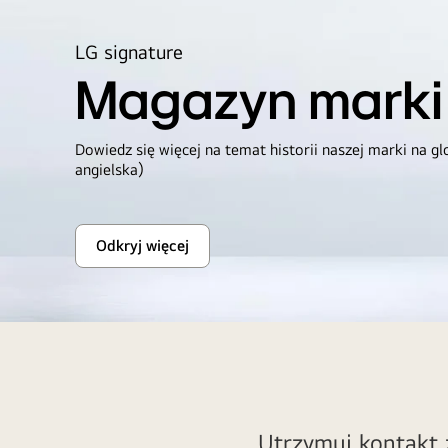
LG signature
Magazyn marki
Dowiedz się więcej na temat historii naszej marki na gl
angielska)
Odkryj więcej
Magazyn
marki
LG
SIGNATURE
OLED
TV
W,
Utrzymuj kontakt 