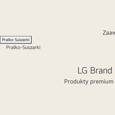
SIGNATURE
OLED
W9
jest
zawieszony
Zaaw
na
Pralko-Suszarki
ścianie,
Pralko-Suszarki
a
przed
telewizorem
leży
LG Brand 
kranik
z
Produkty premium z
niebieskim
niebem
nad
oknem.