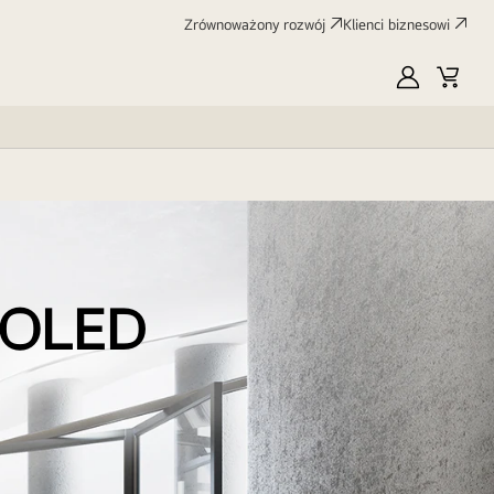
Zrównoważony rozwój
Klienci biznesowi
MyLG
Koszy
e OLED