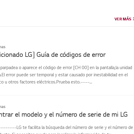
VER MÁS
VER MÁS
mas
icionado LG] Guía de códigos de error
 parpadea o aparece el código de error [CH 00] en la pantalla,la unidad
.El error puede ser temporal y estar causado por inestabilidad en el
co u otros factores eléctricos.Prueba esto.-----...
mas
rar el modelo y el número de serie de mi LG
---------LG te facilita la búsqueda del número de serie y el número de