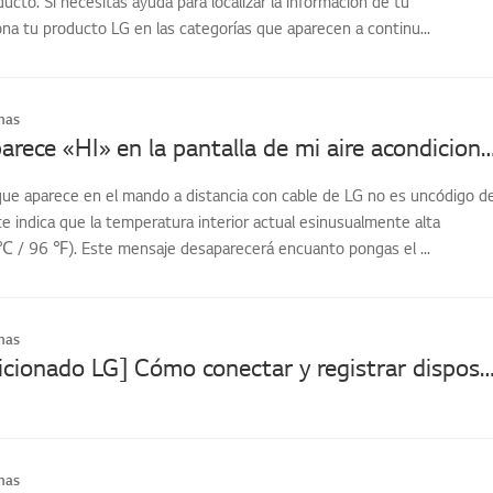
cto. Si necesitas ayuda para localizar la información de tu
na tu producto LG en las categorías que aparecen a continu...
mas
¿Por qué aparece «HI» en la pantalla de mi aire acondicion
que aparece en el mando a distancia con cable de LG no es uncódigo d
e indica que la temperatura interior actual esinusualmente alta
 ℃ / 96 ℉). Este mensaje desaparecerá encuanto pongas el ...
mas
[Aire acondicionado LG] Cómo conectar y registrar dispositivos en la aplica
mas