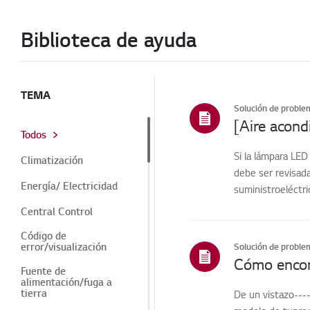
Biblioteca de ayuda
TEMA
Solución de proble
[Aire acond
Todos
Si la lámpara LED
Climatización
debe ser revisada
Energía/ Electricidad
suministroeléctri
Central Control
Código de
error/visualización
Solución de proble
Cómo encont
Fuente de
alimentación/fuga a
tierra
De un vistazo----