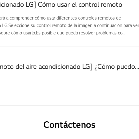
icionado LG] Cómo usar el control remoto
dará a comprender cómo usar diferentes controles remotos de
o LG.Seleccione su control remoto de la imagen a continuación para ve
sobre cómo usarlo.Es posible que pueda resolver problemas co...
[Control remoto del aire acondicionado LG] ¿Cómo puedo encenderlo sin un control remoto? ¿Puedo usarlo sin mando a d
Contáctenos