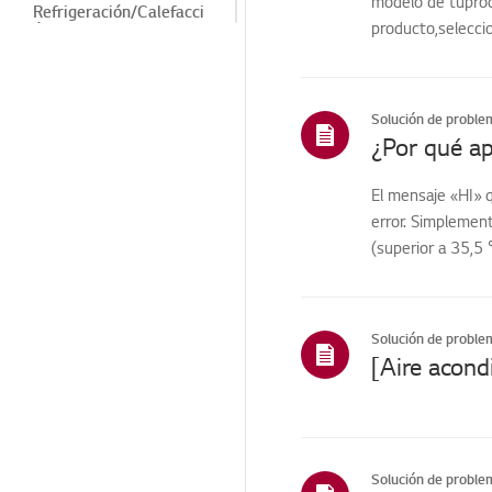
modelo de tuprodu
Refrigeración/Calefacci
producto,seleccio
ón
Pantalla digital/Código
de error
Solución de proble
Fuente de
alimentación/Fuga a
tierra
El mensaje «HI» 
Olor
error. Simplement
Fuga
(superior a 35,5
Limpieza
Fugas/escarcha/conden
sación/inmersión
Solución de proble
Olor/limpieza
Ruido/Vibración
Estructura/Apariencia
Solución de proble