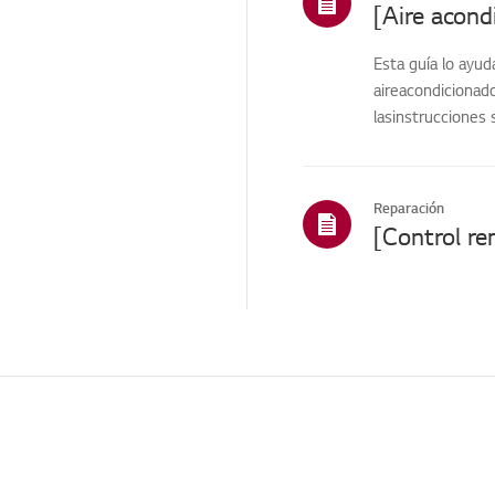
Estructura/Apariencia/
[Aire acond
Objetos extraños
Mando a
Esta guía lo ayu
distancia/Botones
aireacondicionad
lasinstrucciones 
Cosmético/Apariencia
Función
Función/Acción
Reparación
Función/Operación
Función
inteligente/Diagnóstico
inteligente
Instalación/Demolición
Instalación/Conexión
Funciones de
ThinQ/Smart
Características de