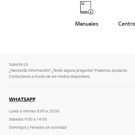
ThinQ/Smart
Ventas / Promoción /
Instalación /
Manuales
Centro
Especificación
Inspección previa / SVC
proactivo
Otros
Soporte LG
¿Necesitás información? ¿Tenés alguna pregunta? Podemos ayudarte.
Contactanos a través de los medios disponibles.
WHATSAPP
Lunes a Viernes 9:00 a 20:00
Sabados 9:00 a 14:00
Domingos y Feriados sin actividad