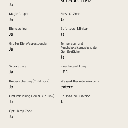
Soft-touch LED
Ja
Magic Crisper
Fresh 0° Zone
Ja
Ja
Eismaschine
Soft-touch Minibar
Ja
Ja
Großer Eis-Wasserspender
Temperatur und
Feuchtigkeitsregelung der
Ja
Gemüsefächer
Ja
X-tra Space
Innenbeleuchtung
Ja
LED
Kindersicherung (Child Lock)
Wasserfilter intern/extern
Ja
extern
Umluftkühlung (Multi-Air Flow)
Crushed Ice Funktion
Ja
Ja
Opti-Temp Zone
Ja