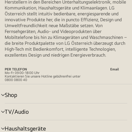
Herstellern in den Bereichen Unterhaltungselektronik, mobile
Kommunikation, Haushaltsgeräte und Klimaanlagen. LG
Österreich stellt intuitiv bedienbare, energiesparende und
innovative Produkte her, die in puncto Effizienz, Design und
Umweltfreundlichkeit neue Maßstäbe setzen. Von
Fernsehgeräten, Audio- und Videoprodukten über
Mobiltelefone bis hin zu Klimageräten und Waschmaschinen –
die breite Produktpalette von LG Österreich überzeugt durch
High-Tech mit Bedienkomfort, intelligente Technologien,
exzellentes Design und niedrigen Energieverbrauch.
PER TELEFON
Email
Mo-Fr 09:00-18:00 Uhr
Kontaktieren Sie unsere Hotline gebührenfrei unter
0800 0800 40
Shop
Menü
umschalten
TV/Audio
Menü
umschalten
Haushaltsgeräte
Menü