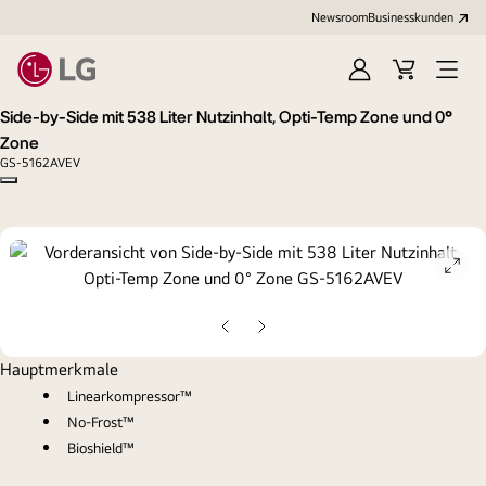
Newsroom
Businesskunden
Anmelden
Warenkorb
Menü
öffne
Side-by-Side mit 538 Liter Nutzinhalt, Opti-Temp Zone und 0°
Zone
GS-5162AVEV
Copy model name
ope
gall
pop
Vorherige
Nächste
Folie
Folie
Hauptmerkmale
Linearkompressor™
No-Frost™
Bioshield™