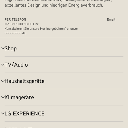
exzellentes Design und niedrigen Energieverbrauch.
PER TELEFON
Email
Mo-Fr 09:00-18:00 Uhr
Kontaktieren Sie unsere Hotline gebührenfrei unter
0800 0800 40
Shop
Menü
umschalten
TV/Audio
Menü
umschalten
Haushaltsgeräte
Menü
umschalten
Klimageräte
Menü
umschalten
LG EXPERIENCE
Menü
umschalten