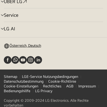
ÜBER LG
Menü
umschalten
Service
Menü
umschalten
LG AI
Menü
umschalten
Österreich, Deutsch
Sitemap
LGE-Service Nutzungsbedingungen
Datenschutzbestimmung
Cookie-Richtlinie
Cookie-Einstellungen
Rechtliches
AGB
Impressum
Bedienungshillfe
LG Privacy
Copyright © 2009-2024 LG Electronics. Alle Rechte
vorbehalten