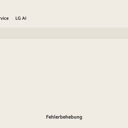
rvice
LG AI
Fehlerbehebung