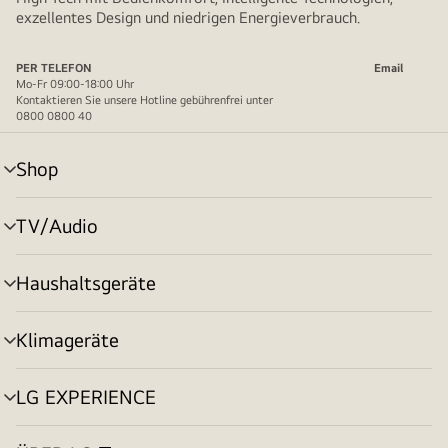
exzellentes Design und niedrigen Energieverbrauch.
PER TELEFON
Email
Mo-Fr 09:00-18:00 Uhr
Kontaktieren Sie unsere Hotline gebührenfrei unter
0800 0800 40
Shop
Menü
umschalten
TV/Audio
Menü
umschalten
Haushaltsgeräte
Menü
umschalten
Klimageräte
Menü
umschalten
LG EXPERIENCE
Menü
umschalten