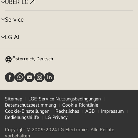
ÜBER LG
Menü
umschalten
Service
Menü
umschalten
LG AI
Menü
umschalten
Österreich, Deutsch
Sitemap
LGE-Service Nutzungsbedingungen
Datenschutzbestimmung
Cookie-Richtlinie
Cookie-Einstellungen
Rechtliches
AGB
Impressum
Bedienungshillfe
LG Privacy
Copyright © 2009-2024 LG Electronics. Alle Rechte
vorbehalten