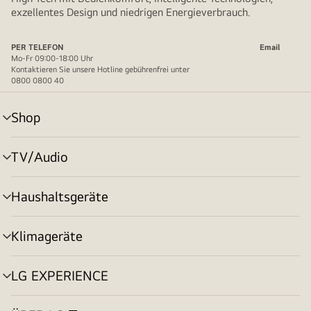
exzellentes Design und niedrigen Energieverbrauch.
PER TELEFON
Email
Mo-Fr 09:00-18:00 Uhr
Kontaktieren Sie unsere Hotline gebührenfrei unter
0800 0800 40
Shop
Menü
umschalten
TV/Audio
Menü
umschalten
Haushaltsgeräte
Menü
umschalten
Klimageräte
Menü
umschalten
LG EXPERIENCE
Menü
umschalten