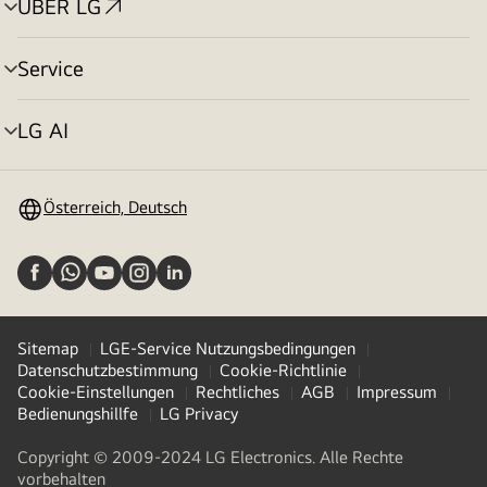
ÜBER LG
Menü
umschalten
Service
Menü
umschalten
LG AI
Menü
umschalten
Österreich, Deutsch
Sitemap
LGE-Service Nutzungsbedingungen
Datenschutzbestimmung
Cookie-Richtlinie
Cookie-Einstellungen
Rechtliches
AGB
Impressum
Bedienungshillfe
LG Privacy
Copyright © 2009-2024 LG Electronics. Alle Rechte
vorbehalten