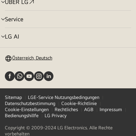
ÜBER LG
Menü
umschalten
Service
Menü
umschalten
LG AI
Menü
umschalten
Österreich, Deutsch
Sitemap
LGE-Service Nutzungsbedingungen
Datenschutzbestimmung
Cookie-Richtlinie
Cookie-Einstellungen
Rechtliches
AGB
Impressum
Bedienungshillfe
LG Privacy
Copyright © 2009-2024 LG Electronics. Alle Rechte
vorbehalten