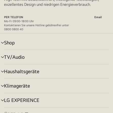
exzellentes Design und niedrigen Energieverbrauch.
PER TELEFON
Email
Mo-Fr 09:00-18:00 Uhr
Kontaktieren Sie unsere Hotline gebührenfrei unter
0800 0800 40
Shop
Menü
umschalten
TV/Audio
Menü
umschalten
Haushaltsgeräte
Menü
umschalten
Klimageräte
Menü
umschalten
LG EXPERIENCE
Menü
umschalten